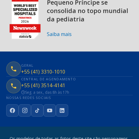
Pequeno Príncipe se
consolida no topo mundial
da pediatria
Saiba mais
GERAL
+55 (41) 3310-1010
CENTRAL DE AGENDAMENTO
+55 (41) 3514-4141
Seg. a sex., das 8h às 17h
NOSSAS REDES SOCIAIS
Facebook
Instagram
TikTok
YouTube
LinkedIn
Os modelos de todas as fotos deste site são personagens