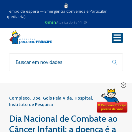
Tempo de espera — Emergência Convênios e Particular
(pediatria):
0min
Atualizado às 14h50
Voltar
Notícias
Complexo
Doe
Gols Pela Vida
Hospital
Instituto de Pesquisa
Dia Nacional de Combate ao
Câncer Infantil: a doença é a