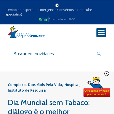
Tempo de espera — Emergência Convênios e Particular
(pediatria):
0min
Atualizado às 18h55
Voltar
Notícias
Complexo
Doe
Gols Pela Vida
Hospital
Instituto de Pesquisa
Dia Mundial sem Tabaco:
diálogo é o melhor