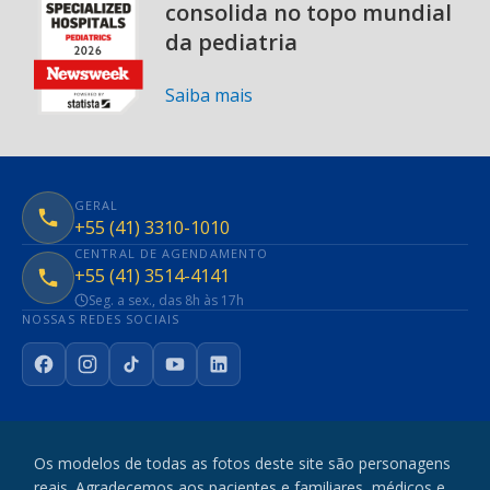
consolida no topo mundial
da pediatria
Saiba mais
GERAL
+55 (41) 3310-1010
CENTRAL DE AGENDAMENTO
+55 (41) 3514-4141
Seg. a sex., das 8h às 17h
NOSSAS REDES SOCIAIS
Facebook
Instagram
TikTok
YouTube
LinkedIn
Os modelos de todas as fotos deste site são personagens
reais. Agradecemos aos pacientes e familiares, médicos e