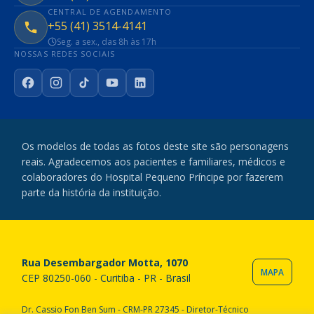
CENTRAL DE AGENDAMENTO
+55 (41) 3514-4141
Seg. a sex., das 8h às 17h
NOSSAS REDES SOCIAIS
Facebook
Instagram
TikTok
YouTube
LinkedIn
Os modelos de todas as fotos deste site são personagens
reais. Agradecemos aos pacientes e familiares, médicos e
colaboradores do Hospital Pequeno Príncipe por fazerem
parte da história da instituição.
Rua Desembargador Motta, 1070
MAPA
CEP 80250-060 - Curitiba - PR - Brasil
Dr. Cassio Fon Ben Sum - CRM-PR 27345 - Diretor-Técnico