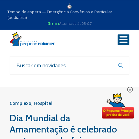
Tempo de espera — Emergência Convênios e Particular
(pediatria):
0min
Atualizado às 05h27
Voltar
Notícias
Complexo
Hospital
Dia Mundial da
Amamentação é celebrado