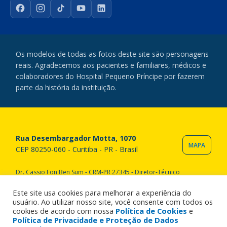
Facebook
Instagram
TikTok
YouTube
LinkedIn
Os modelos de todas as fotos deste site são personagens
reais. Agradecemos aos pacientes e familiares, médicos e
colaboradores do Hospital Pequeno Príncipe por fazerem
parte da história da instituição.
Rua Desembargador Motta, 1070
MAPA
CEP 80250-060 - Curitiba - PR - Brasil
Dr. Cassio Fon Ben Sum - CRM-PR 27345 - Diretor-Técnico
Copyright © 2020 Hospital Pequeno Príncipe. Todos os direitos
reservados. All rights reserved.
Este site usa cookies para melhorar a experiência do
usuário. Ao utilizar nosso site, você consente com todos os
cookies de acordo com nossa
Política de Cookies
e
Política de Privacidade e Proteção de Dados