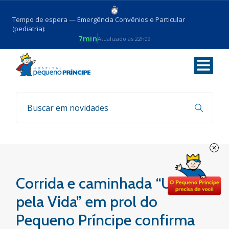
Tempo de espera — Emergência Convênios e Particular
(pediatria):
7min
Atualizado às 22h09
Voltar
Notícias
Corrida e caminhada “Unidos
pela Vida” em prol do
Pequeno Príncipe confirma