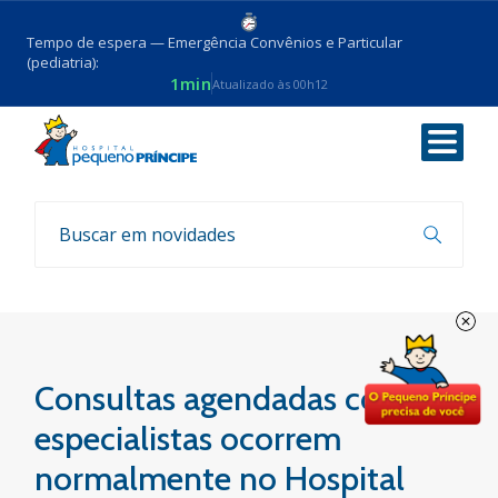
Tempo de espera — Emergência Convênios e Particular
(pediatria):
1min
Atualizado às 00h12
Voltar
Notícias
Consultas agendadas com
especialistas ocorrem
normalmente no Hospital