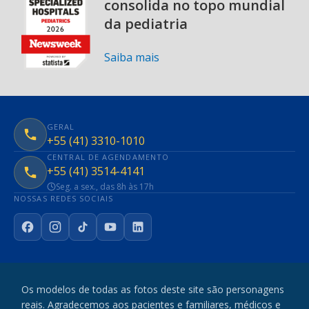
consolida no topo mundial
da pediatria
Saiba mais
GERAL
+55 (41) 3310-1010
CENTRAL DE AGENDAMENTO
+55 (41) 3514-4141
Seg. a sex., das 8h às 17h
NOSSAS REDES SOCIAIS
Facebook
Instagram
TikTok
YouTube
LinkedIn
Os modelos de todas as fotos deste site são personagens
reais. Agradecemos aos pacientes e familiares, médicos e