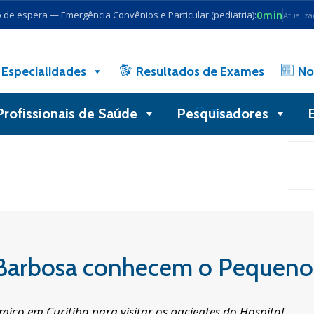
0min
de espera — Emergência Convênios e Particular (pediatria):
Atualiz
Especialidades
Resultados de Exames
No
Profissionais de Saúde
Pesquisadores
Busca
a Barbosa conhecem o Pequeno
ico em Curitiba para visitar os pacientes do Hospital