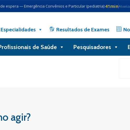
41min
e espera — Emergência Convênios e Particular (pediatria):
Atualiz
Especialidades
Resultados de Exames
No
Profissionais de Saúde
Pesquisadores
Busca
o agir?