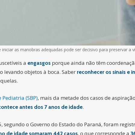
 iniciar as manobras adequadas pode ser decisivo para preservar a 
uscetíveis a
porque ainda não têm coordenaçã
engasgos
o levando objetos à boca. Saber
reconhecer os sinais e 
equelas.
 Pediatria (SBP)
, mais da metade dos casos de aspiraçã
.
contece antes dos 7 anos de idade
5, segundo o Governo do Estado do Paraná, foram regis
, o que corresponde a
ano de idade somaram 442 casos
3