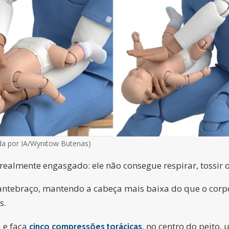
a por IA/Wynitow Butenas)
 realmente engasgado: ele não consegue respirar, tossir 
antebraço, mantendo a cabeça mais baixa do que o corpo
s.
a e faça
, no centro do peito,
cinco compressões torácicas