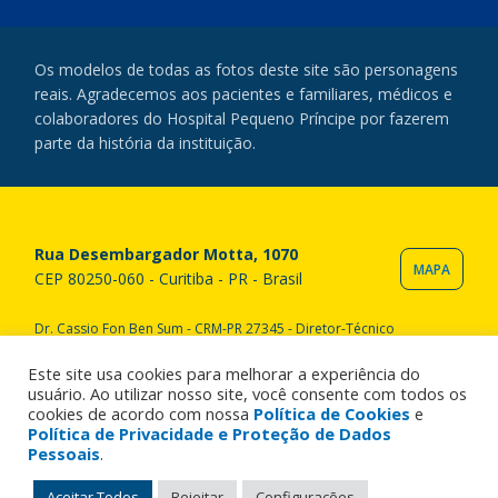
Os modelos de todas as fotos deste site são personagens
reais. Agradecemos aos pacientes e familiares, médicos e
colaboradores do Hospital Pequeno Príncipe por fazerem
parte da história da instituição.
Rua Desembargador Motta, 1070
MAPA
CEP 80250-060 - Curitiba - PR - Brasil
Dr. Cassio Fon Ben Sum - CRM-PR 27345 - Diretor-Técnico
Copyright © 2020 Hospital Pequeno Príncipe. Todos os direitos
reservados. All rights reserved.
Este site usa cookies para melhorar a experiência do
usuário. Ao utilizar nosso site, você consente com todos os
cookies de acordo com nossa
Política de Cookies
e
Política de Privacidade e Proteção de Dados
Pessoais
.
Aceitar Todos
Rejeitar
Configurações