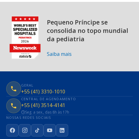
Pequeno Príncipe se
consolida no topo mundial
da pediatria
Saiba mais
GERAL
+55 (41) 3310-1010
CENTRAL DE AGENDAMENTO
+55 (41) 3514-4141
Seg. a sex., das 8h às 17h
NOSSAS REDES SOCIAIS
Facebook
Instagram
TikTok
YouTube
LinkedIn