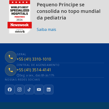
Pequeno Príncipe se
consolida no topo mundial
da pediatria
Saiba mais
GERAL
+55 (41) 3310-1010
CENTRAL DE AGENDAMENTO
+55 (41) 3514-4141
Seg. a sex., das 8h às 17h
NOSSAS REDES SOCIAIS
Facebook
Instagram
TikTok
YouTube
LinkedIn