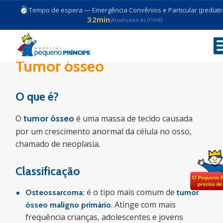
Tempo de espera — Emergência Convênios e Particular (pediatri
32min
Atualizado às 01h45
Tumor ósseo
O que é?
O
tumor ósseo
é uma massa de tecido causada
por um crescimento anormal da célula no osso,
chamado de neoplasia
.
Classificação
é o tipo mais comum de
Osteossarcoma:
tumor
. Atinge com mais
ósseo
maligno primário
frequência crianças, adolescentes e jovens