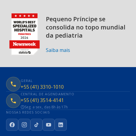
Pequeno Príncipe se
consolida no topo mundial
da pediatria
Saiba mais
GERAL
+55 (41) 3310-1010
CENTRAL DE AGENDAMENTO
+55 (41) 3514-4141
Seg. a sex., das 8h às 17h
NOSSAS REDES SOCIAIS
Facebook
Instagram
TikTok
YouTube
LinkedIn