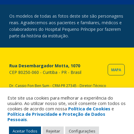
Os modelos de todas as fotos deste site são personagens
reais. Agradecemos aos pacientes e familiares, médicos e
colaboradores do Hospital Pequeno Príncipe por fazerem
parte da história da instituição.
Rua Desembargador Motta, 1070
MAPA
CEP 80250-060 - Curitiba - PR - Brasil
Dr. Cassio Fon Ben Sum - CRM-PR 27345 - Diretor-Técnico
Copyright © 2020 Hospital Pequeno Príncipe. Todos os direitos
reservados. All rights reserved.
Este site usa cookies para melhorar a experiência do
usuário. Ao utilizar nosso site, você consente com todos os
cookies de acordo com nossa
Política de Cookies
e
Política de Privacidade e Proteção de Dados
Pessoais
.
Aceitar Todos
Rejeitar
Configurações