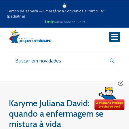
Tempo de espera — Emergência Convênios e Particular
(pediatria):
1min
Atualizado às 12h29
Voltar
Sua história, nossa história
Karyme Juliana David:
quando a enfermagem se
mistura à vida