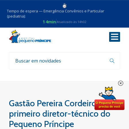
Tempo de espera — Emergência Convênios e Particular
(pediatria):
14min
Atualizado às 14h02
Voltar
Sua história, nossa história
Gastão Pereira Cordeiro Filho:
primeiro diretor-técnico do
Pequeno Príncipe