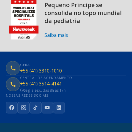
Pequeno Príncipe se
consolida no topo mundial
da pediatria
Saiba mais
GERAL
+55 (41) 3310-1010
CENTRAL DE AGENDAMENTO
+55 (41) 3514-4141
Seg. a sex., das 8h às 17h
NOSSAS REDES SOCIAIS
Facebook
Instagram
TikTok
YouTube
LinkedIn