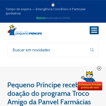
Tempo de espera — Emergência Convênios e Particular
(pediatria):
0min
Atualizado às 22h54
Voltar
Parcerias
Pequeno Príncipe recebe
doação do programa Troco
Amigo da Panvel Farmácias