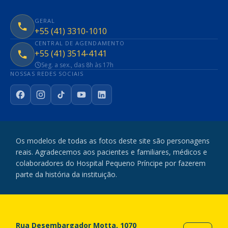
GERAL
+55 (41) 3310-1010
CENTRAL DE AGENDAMENTO
+55 (41) 3514-4141
Seg. a sex., das 8h às 17h
NOSSAS REDES SOCIAIS
Facebook
Instagram
TikTok
YouTube
LinkedIn
Os modelos de todas as fotos deste site são personagens
reais. Agradecemos aos pacientes e familiares, médicos e
colaboradores do Hospital Pequeno Príncipe por fazerem
parte da história da instituição.
Rua Desembargador Motta, 1070