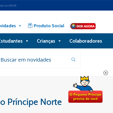
ado às 00h39
vidades
Produto Social
Estudantes
Crianças
Colaboradores
no Príncipe Norte