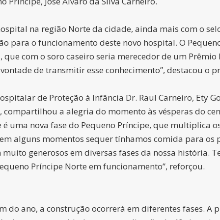
Príncipe, José Álvaro da Silva Carneiro.
ospital na região Norte da cidade, ainda mais com o selo
ção para o funcionamento deste novo hospital. O Pequeno
ta, que com o soro caseiro seria merecedor de um Prêmio
vontade de transmitir esse conhecimento”, destacou o pr
spitalar de Proteção à Infância Dr. Raul Carneiro, Ety G
s, compartilhou a alegria do momento às vésperas do cen
 é uma nova fase do Pequeno Príncipe, que multiplica o
 em alguns momentos sequer tínhamos comida para os pa
 muito generosos em diversas fases da nossa história. T
equeno Príncipe Norte em funcionamento”, reforçou.
im do ano, a construção ocorrerá em diferentes fases. A 