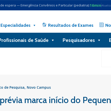
16min
e espera — Emergência Convênios e Particular (pediatria):
Atualiz
Especialidades
Resultados de Exames
No
Profissionais de Saúde
Pesquisadores
Busca
to de Pesquisa
Novo Campus
 prévia marca início do Peque