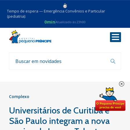
Tempo de espera — Emergência Convênios e Particular
(pediatria):
0min
Atualizado às 23h00
Voltar
Notícias
Complexo
Universitários de Curitiba e
São Paulo integram a nova