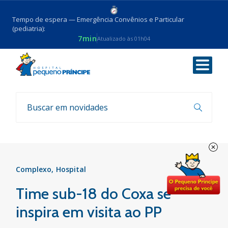
Tempo de espera — Emergência Convênios e Particular
(pediatria):
7min
Atualizado às 01h04
Voltar
Notícias
Complexo
Hospital
Time sub-18 do Coxa se
inspira em visita ao PP