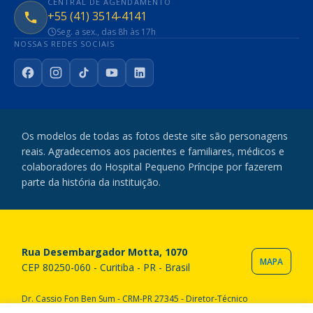
CENTRAL DE AGENDAMENTO
+55 (41) 3514-4141
Seg. a sex., das 8h às 17h
NOSSAS REDES SOCIAIS
Facebook
Instagram
TikTok
YouTube
LinkedIn
Os modelos de todas as fotos deste site são personagens
reais. Agradecemos aos pacientes e familiares, médicos e
colaboradores do Hospital Pequeno Príncipe por fazerem
parte da história da instituição.
Rua Desembargador Motta, 1070
MAPA
CEP 80250-060 - Curitiba - PR - Brasil
Dr. Cassio Fon Ben Sum - CRM-PR 27345 - Diretor-Técnico
Copyright © 2020 Hospital Pequeno Príncipe. Todos os direitos