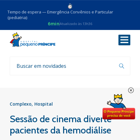
Tempo de espera — Emergência Convênios e Particular
(pediatria):
6min
Atualizado às 13h36
Voltar
Notícias
Complexo
Hospital
Sessão de cinema diverte
pacientes da hemodiálise