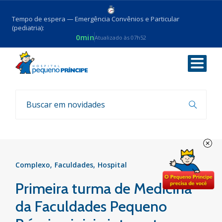
Tempo de espera — Emergência Convênios e Particular
(pediatria):
0min
Atualizado às 07h52
Voltar
Notícias
Complexo
Faculdades
Hospital
Primeira turma de Medicina
da Faculdades Pequeno