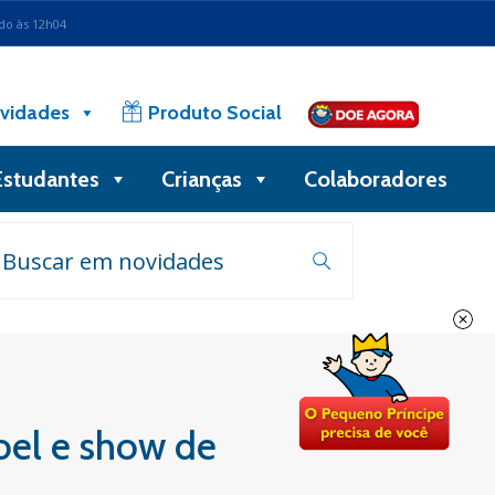
ado às 12h04
vidades
Produto Social
Estudantes
Crianças
Colaboradores
oel e show de