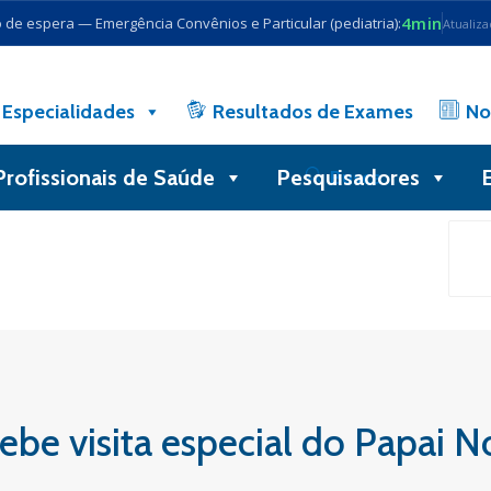
4min
de espera — Emergência Convênios e Particular (pediatria):
Atualiz
Especialidades
Resultados de Exames
No
Profissionais de Saúde
Pesquisadores
Busca
ebe visita especial do Papai N