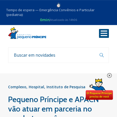
Tempo de espera — Emergência Convênios e Particular
(pediatria):
0min
Atualizado às 14h06
Voltar
Notícias
Complexo
Hospital
Instituto de Pesquisa
Pequeno Príncipe e APACN
vão atuar em parceria no