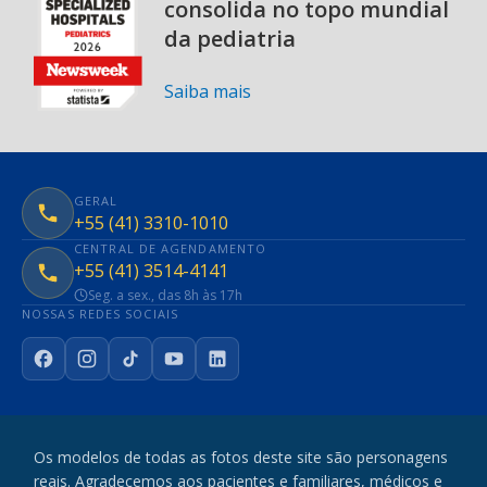
consolida no topo mundial
da pediatria
Saiba mais
GERAL
+55 (41) 3310-1010
CENTRAL DE AGENDAMENTO
+55 (41) 3514-4141
Seg. a sex., das 8h às 17h
NOSSAS REDES SOCIAIS
Facebook
Instagram
TikTok
YouTube
LinkedIn
Os modelos de todas as fotos deste site são personagens
reais. Agradecemos aos pacientes e familiares, médicos e