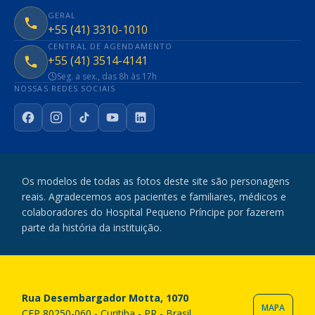
GERAL
+55 (41) 3310-1010
CENTRAL DE AGENDAMENTO
+55 (41) 3514-4141
Seg. a sex., das 8h às 17h
NOSSAS REDES SOCIAIS
Facebook
Instagram
TikTok
YouTube
LinkedIn
Os modelos de todas as fotos deste site são personagens
reais. Agradecemos aos pacientes e familiares, médicos e
colaboradores do Hospital Pequeno Príncipe por fazerem
parte da história da instituição.
Rua Desembargador Motta, 1070
MAPA
CEP 80250-060 - Curitiba - PR - Brasil