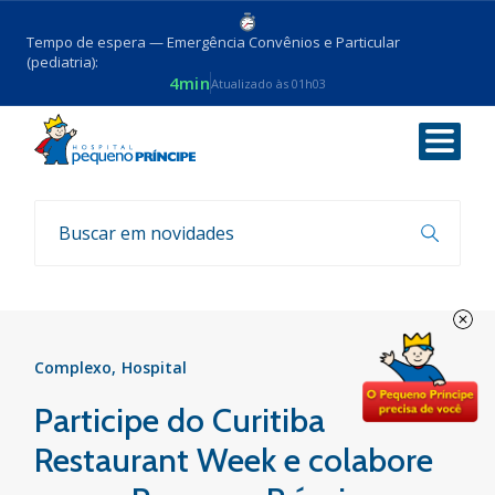
Tempo de espera — Emergência Convênios e Particular
(pediatria):
4min
Atualizado às 01h03
Voltar
Notícias
Complexo
Hospital
Participe do Curitiba
Restaurant Week e colabore