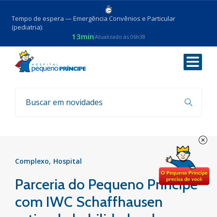
Tempo de espera — Emergência Convênios e Particular
(pediatria):
13min
Atualizado às 06h38
Voltar
Notícias
Complexo
Hospital
Parceria do Pequeno Príncipe
com IWC Schaffhausen