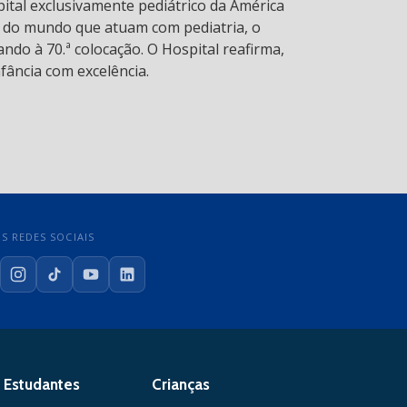
pital exclusivamente pediátrico da América
s do mundo que atuam com pediatria, o
ndo à 70.ª colocação. O Hospital reafirma,
fância com excelência.
S REDES SOCIAIS
cebook
Instagram
TikTok
YouTube
LinkedIn
Estudantes
Crianças