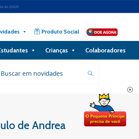
ado às 22h20
vidades
Produto Social
Estudantes
Crianças
Colaboradores
culo de Andrea