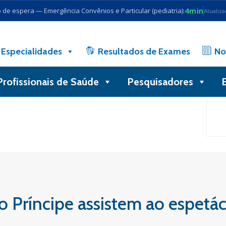
4min
de espera — Emergência Convênios e Particular (pediatria):
Atualiz
Especialidades
Resultados de Exames
No
Profissionais de Saúde
Pesquisadores
Busca
 Príncipe assistem ao espetá