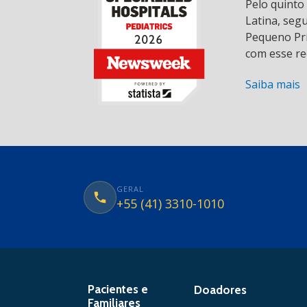
Pelo quinto
Latina, seg
Pequeno Prí
com esse re
Saiba mais
GERAL
+55 (41) 3310-1010
Pacientes e
Doadores
Familiares