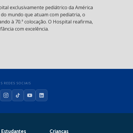
pital exclusivamente pediátrico da América
s do mundo que atuam com pediatria, o
ndo à 70.ª colocação. O Hospital reafirma,
fância com excelência.
S REDES SOCIAIS
cebook
Instagram
TikTok
YouTube
LinkedIn
Estudantes
Crianças