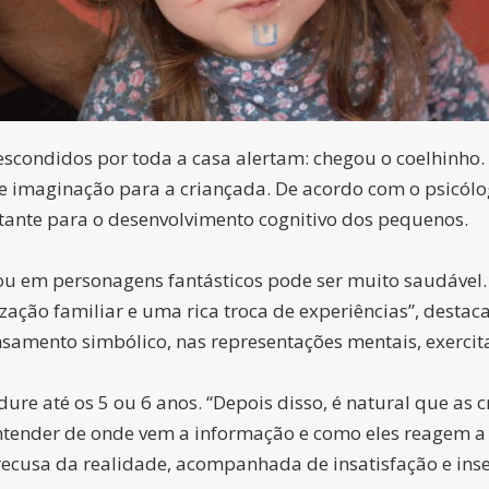
 escondidos por toda a casa alertam: chegou o coelhinho
 e imaginação para a criançada. De acordo com o psicól
rtante para o desenvolvimento cognitivo dos pequenos.
ou em personagens fantásticos pode ser muito saudável.
ação familiar e uma rica troca de experiências”, destac
samento simbólico, nas representações mentais, exercita
ure até os 5 ou 6 anos. “Depois disso, é natural que as 
tender de onde vem a informação e como eles reagem a ela
ecusa da realidade, acompanhada de insatisfação e ins