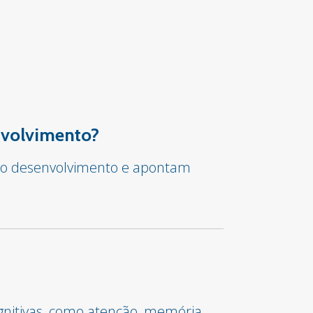
envolvimento?
ar o desenvolvimento e apontam
gnitivas, como atenção, memória,