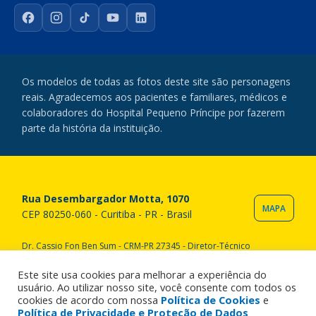
Facebook
Instagram
TikTok
YouTube
LinkedIn
Os modelos de todas as fotos deste site são personagens
reais. Agradecemos aos pacientes e familiares, médicos e
colaboradores do Hospital Pequeno Príncipe por fazerem
parte da história da instituição.
Rua Desembargador Motta, 1070
MAPA
CEP 80250-060 - Curitiba - PR - Brasil
Dr. Cassio Fon Ben Sum - CRM-PR 27345 - Diretor-Técnico
Copyright © 2020 Hospital Pequeno Príncipe. Todos os direitos
reservados. All rights reserved.
Este site usa cookies para melhorar a experiência do
usuário. Ao utilizar nosso site, você consente com todos os
cookies de acordo com nossa
Política de Cookies
e
Política de Privacidade e Proteção de Dados