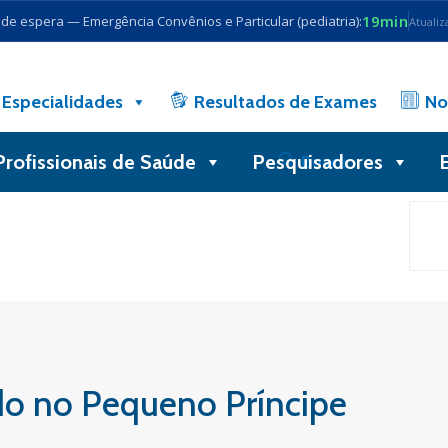
19min
e espera — Emergência Convênios e Particular (pediatria):
Atualiz
Especialidades
Resultados de Exames
No
Profissionais de Saúde
Pesquisadores
Busca
do no Pequeno Príncipe