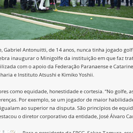
 Gabriel Antonuitti, de 14 anos, nunca tinha jogado golfe
bra inaugurar o Minigolfe da instituição em que faz tr
iabilizada com o apoio da Federação Paranaense e Catarin
haria e Instituto Atsushi e Kimiko Yoshii.
res como equidade, honestidade e cortesia. “No golfe, 
erenças. Por exemplo, se um jogador de maior habilidade
gualam ao superior na disputa. São princípios de equi
tacou o diretor corporativo da entidade, José Álvaro Ca
Para o presidente da FPCG, Sakae Tamura, e