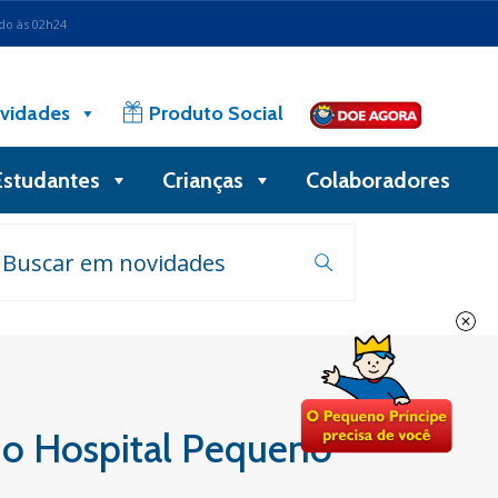
ado às 02h24
vidades
Produto Social
Estudantes
Crianças
Colaboradores
 do Hospital Pequeno