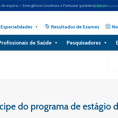
0min
de espera — Emergência Convênios e Particular (pediatria):
Atualiz
Especialidades
Resultados de Exames
No
Profissionais de Saúde
Pesquisadores
Busca
ticipe do programa de estágio