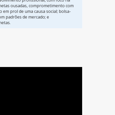
olvimento profissional, com foco na
 metas ousadas, comprometimento com
o em prol de uma causa social; bolsa-
com padrões de mercado; e
etas.