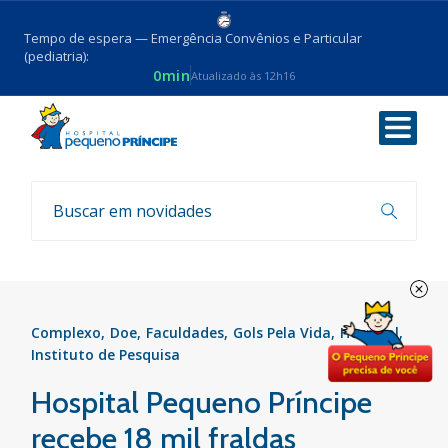
Tempo de espera — Emergência Convênios e Particular
(pediatria):
0min
Atualizado às 12h16
Voltar
Notícias
Complexo
Doe
Faculdades
Gols Pela Vida
Hospital
Instituto de Pesquisa
Hospital Pequeno Príncipe
recebe 18 mil fraldas