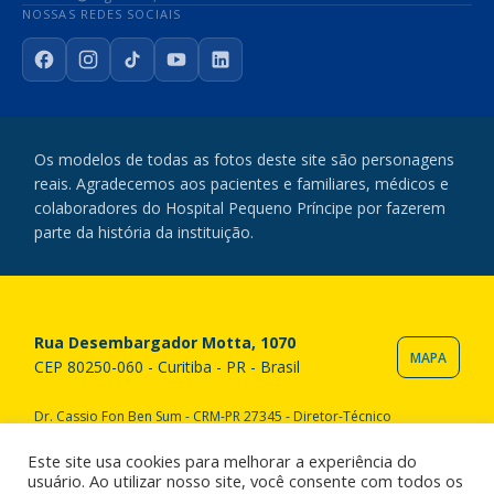
NOSSAS REDES SOCIAIS
Facebook
Instagram
TikTok
YouTube
LinkedIn
Os modelos de todas as fotos deste site são personagens
reais. Agradecemos aos pacientes e familiares, médicos e
colaboradores do Hospital Pequeno Príncipe por fazerem
parte da história da instituição.
Rua Desembargador Motta, 1070
MAPA
CEP 80250-060 - Curitiba - PR - Brasil
Dr. Cassio Fon Ben Sum - CRM-PR 27345 - Diretor-Técnico
Copyright © 2020 Hospital Pequeno Príncipe. Todos os direitos
reservados. All rights reserved.
Este site usa cookies para melhorar a experiência do
usuário. Ao utilizar nosso site, você consente com todos os