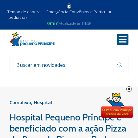
Tempo de espera — Emergência Convênios e Particular
(pediatria):
0min
Atualizado às 11h59
Voltar
Notícias
Complexo
Hospital
Hospital Pequeno Príncipe é
beneficiado com a ação Pizza