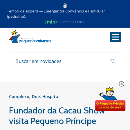
Tempo de espera — Emergência Convênios e Particular
(pediatria):
7min
Atualizado às 11h29
Voltar
Notícias
Complexo
Doe
Hospital
Fundador da Cacau Show
visita Pequeno Príncipe