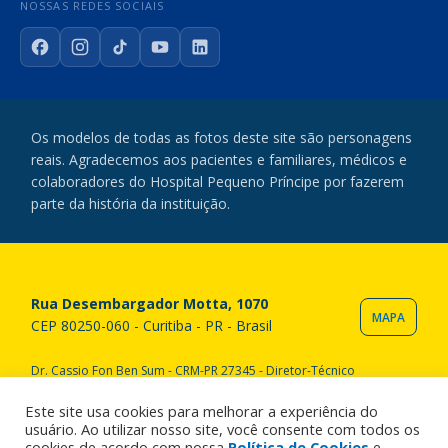
NOSSAS REDES SOCIAIS
Facebook
Instagram
TikTok
YouTube
LinkedIn
Os modelos de todas as fotos deste site são personagens
reais. Agradecemos aos pacientes e familiares, médicos e
colaboradores do Hospital Pequeno Príncipe por fazerem
parte da história da instituição.
Rua Desembargador Motta, 1070
MAPA
CEP 80250-060 - Curitiba - PR - Brasil
Dr. Cassio Fon Ben Sum - CRM-PR 27345 - Diretor-Técnico
Copyright © 2020 Hospital Pequeno Príncipe. Todos os direitos
reservados. All rights reserved.
Este site usa cookies para melhorar a experiência do
usuário. Ao utilizar nosso site, você consente com todos os
cookies de acordo com nossa
Política de Cookies
e