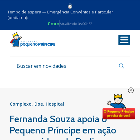
Tempo de espera — Emergência Convênios e Particular
(pediatria):
0min
Atualizado às 00h52
Voltar
Notícias
Complexo
Doe
Hospital
Fernanda Souza apoia o
Pequeno Príncipe em ação