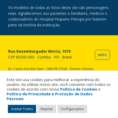
Os modelos de todas as fotos deste site são personagens
reais. Agradecemos aos pacientes e familiares, médicos e
colaboradores do Hospital Pequeno Príncipe por fazerem
parte da história da instituição.
Rua Desembargador Motta, 1070
MAPA
CEP 80250-060 - Curitiba - PR - Brasil
Dr. Cassio Fon Ben Sum - CRM-PR 27345 - Diretor-Técnico
Copyright © 2020 Hospital Pequeno Príncipe. Todos os direitos
reservados. All rights reserved.
Este site usa cookies para melhorar a experiência do
usuário. Ao utilizar nosso site, você consente com todos os
cookies de acordo com nossa
Política de Cookies
e
Política de Privacidade e Proteção de Dados
Pessoais
.
Aceitar Todos
Rejeitar
Configurações