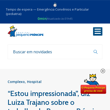
Tempo de espera — Emergência Convênios e Particular
(pediatria):
0min
Atualizado às 01h45
Voltar
Notícias
Complexo
Hospital
“Estou impressionada”, diz
Luiza Trajano sobre o