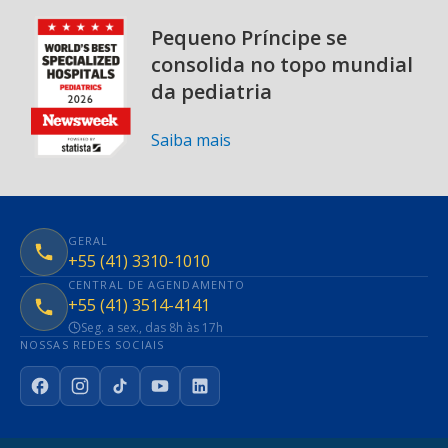
Pequeno Príncipe se
consolida no topo mundial
da pediatria
Saiba mais
GERAL
+55 (41) 3310-1010
CENTRAL DE AGENDAMENTO
+55 (41) 3514-4141
Seg. a sex., das 8h às 17h
NOSSAS REDES SOCIAIS
Facebook
Instagram
TikTok
YouTube
LinkedIn