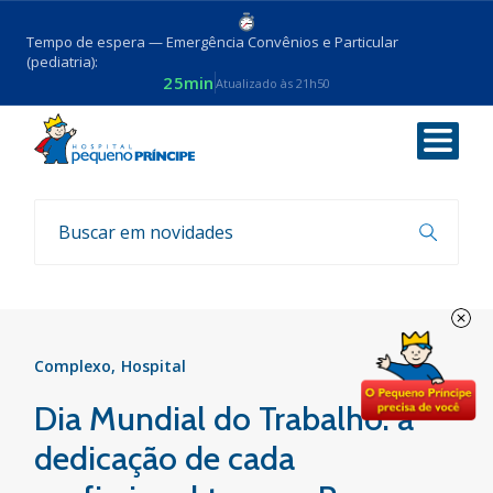
Tempo de espera — Emergência Convênios e Particular
(pediatria):
25min
Atualizado às 21h50
Voltar
Notícias
Complexo
Hospital
Dia Mundial do Trabalho: a
dedicação de cada