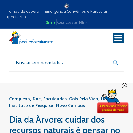
Tempo de espera — Emergência Convênios e Particular
(pediatria):
0min
Atualizado às 16h14
Voltar
Notícias
Complexo
Doe
Faculdades
Gols Pela Vida
Hospital
Instituto de Pesquisa
Novo Campus
Dia da Árvore: cuidar dos
recursos naturais é pensar no