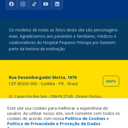
Facebook
Instagram
TikTok
YouTube
LinkedIn
Os modelos de todas as fotos deste site são personagens
reais. Agradecemos aos pacientes e familiares, médicos e
colaboradores do Hospital Pequeno Príncipe por fazerem
parte da história da instituição.
Rua Desembargador Motta, 1070
MAPA
CEP 80250-060 - Curitiba - PR - Brasil
Dr. Cassio Fon Ben Sum - CRM-PR 27345 - Diretor-Técnico
Copyright © 2020 Hospital Pequeno Príncipe. Todos os direitos
reservados. All rights reserved.
Este site usa cookies para melhorar a experiência do
usuário. Ao utilizar nosso site, você consente com todos os
cookies de acordo com nossa
Política de Cookies
e
Política de Privacidade e Proteção de Dados