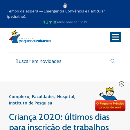
Tempo de espera — Emergência Convênios e Particular
(pediatria):
12min
Atualizado às 15h19
Voltar
Notícias
Complexo
Faculdades
Hospital
Instituto de Pesquisa
Criança 2020: últimos dias
para inscrição de trabalhos