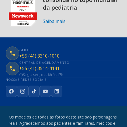
da pediatria
Saiba mais
GERAL
+55 (41) 3310-1010
CENTRAL DE AGENDAMENTO
+55 (41) 3514-4141
Seg. a sex., das 8h às 17h
NOSSAS REDES SOCIAIS
Facebook
Instagram
TikTok
YouTube
LinkedIn
Os modelos de todas as fotos deste site são personagens
reais. Agradecemos aos pacientes e familiares, médicos e