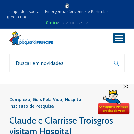
Tempo de espera — Emergência Convênios e Particular
(pediatria):
0min
Atualizado às 03h12
Voltar
Notícias
Complexo
Gols Pela Vida
Hospital
Instituto de Pesquisa
Claude e Clarrisse Troisgros
visitam Hospital