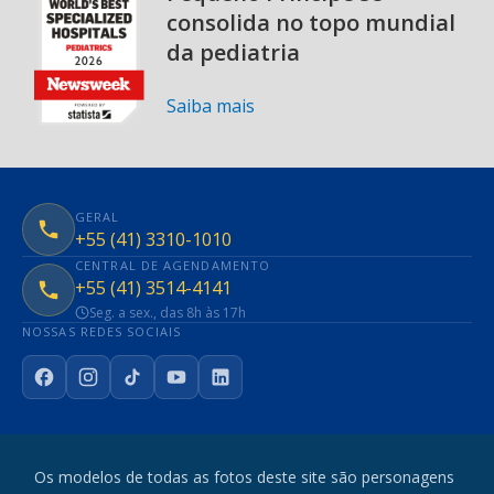
consolida no topo mundial
da pediatria
Saiba mais
GERAL
+55 (41) 3310-1010
CENTRAL DE AGENDAMENTO
+55 (41) 3514-4141
Seg. a sex., das 8h às 17h
NOSSAS REDES SOCIAIS
Facebook
Instagram
TikTok
YouTube
LinkedIn
Os modelos de todas as fotos deste site são personagens