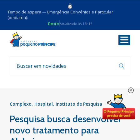
Tempo de espera — Emergência Convênios e Particular
(pediatria):
0min
Atualizado às 16h16
Voltar
Notícias
Complexo
Hospital
Instituto de Pesquisa
Pesquisa busca desenvolver
novo tratamento para