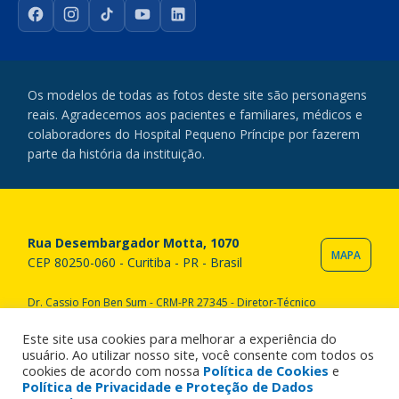
Facebook
Instagram
TikTok
YouTube
LinkedIn
Os modelos de todas as fotos deste site são personagens
reais. Agradecemos aos pacientes e familiares, médicos e
colaboradores do Hospital Pequeno Príncipe por fazerem
parte da história da instituição.
Rua Desembargador Motta, 1070
MAPA
CEP 80250-060 - Curitiba - PR - Brasil
Dr. Cassio Fon Ben Sum - CRM-PR 27345 - Diretor-Técnico
Copyright © 2020 Hospital Pequeno Príncipe. Todos os direitos
reservados. All rights reserved.
Este site usa cookies para melhorar a experiência do
usuário. Ao utilizar nosso site, você consente com todos os
cookies de acordo com nossa
Política de Cookies
e
Política de Privacidade e Proteção de Dados