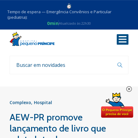
Tempo de espera — Emergência Convênios e Particular
(pediatria):
0min
Atualizado às 22h30
Voltar
Notícias
Complexo
Hospital
AEW-PR promove
lançamento de livro que