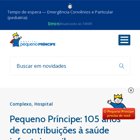
Tempo de espera — Emergência Convênios e Particular
(pediatria):
0min
Atualizado às 16h09
Voltar
Notícias
Complexo
Hospital
Pequeno Príncipe: 105 anos
de contribuições à saúde