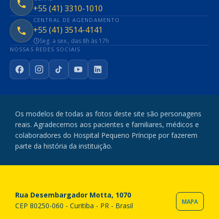
+55 (41) 3310-1010
CENTRAL DE AGENDAMENTO
+55 (41) 3514-4141
Seg. a sex., das 8h às 17h
NOSSAS REDES SOCIAIS
Facebook
Instagram
TikTok
YouTube
LinkedIn
Os modelos de todas as fotos deste site são personagens
reais. Agradecemos aos pacientes e familiares, médicos e
colaboradores do Hospital Pequeno Príncipe por fazerem
parte da história da instituição.
Rua Desembargador Motta, 1070
MAPA
CEP 80250-060 - Curitiba - PR - Brasil