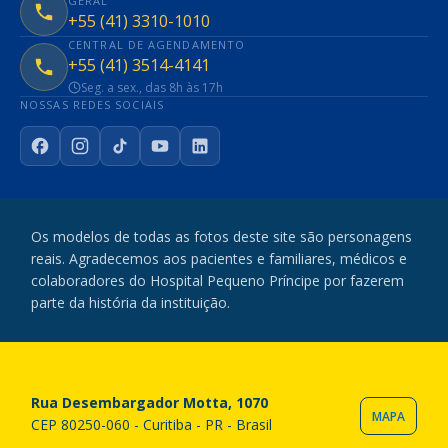
GERAL
+55 (41) 3310-1010
CENTRAL DE AGENDAMENTO
+55 (41) 3514-4141
Seg. a sex., das 8h às 17h
NOSSAS REDES SOCIAIS
Facebook
Instagram
TikTok
YouTube
LinkedIn
Os modelos de todas as fotos deste site são personagens
reais. Agradecemos aos pacientes e familiares, médicos e
colaboradores do Hospital Pequeno Príncipe por fazerem
parte da história da instituição.
Rua Desembargador Motta, 1070
MAPA
CEP 80250-060 - Curitiba - PR - Brasil