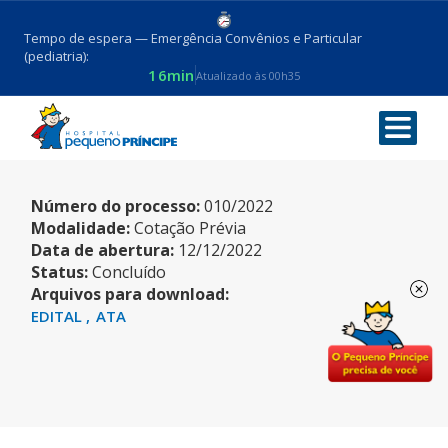
Tempo de espera — Emergência Convênios e Particular
(pediatria):
16min
Atualizado às 00h35
MANTA TÉRMICA ELÉTRICA
Número do processo:
010/2022
Modalidade:
Cotação Prévia
Data de abertura:
12/12/2022
Status:
Concluído
Arquivos para download:
EDITAL
ATA