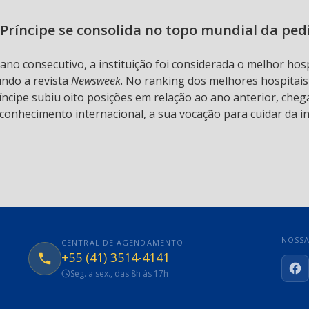
Príncipe se consolida no topo mundial da ped
 ano consecutivo, a instituição foi considerada o melhor hos
undo a revista
Newsweek
. No ranking dos melhores hospitai
ncipe subiu oito posições em relação ao ano anterior, chega
conhecimento internacional, a sua vocação para cuidar da in
NOSSA
CENTRAL DE AGENDAMENTO
+55 (41) 3514-4141
Seg. a sex., das 8h às 17h
Fa