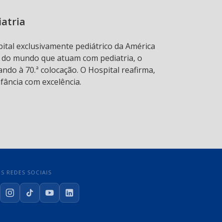
iatria
pital exclusivamente pediátrico da América
s do mundo que atuam com pediatria, o
ndo à 70.ª colocação. O Hospital reafirma,
fância com excelência.
S REDES SOCIAIS
cebook
Instagram
TikTok
YouTube
LinkedIn