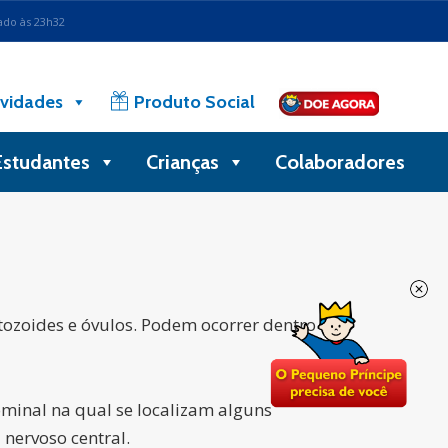
ado às 23h32
vidades
Produto Social
Estudantes
Crianças
Colaboradores
ozoides e óvulos. Podem ocorrer dentro
ominal na qual se localizam alguns
 nervoso central.