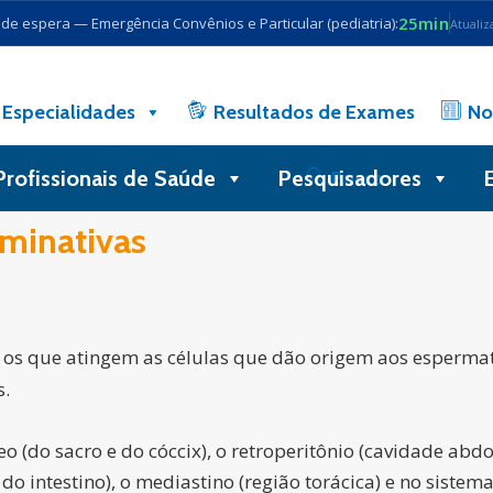
25min
e espera — Emergência Convênios e Particular (pediatria):
Atualiz
Especialidades
Resultados de Exames
No
Profissionais de Saúde
Pesquisadores
Busca
rminativas
 os que atingem as células que dão origem aos espermat
s.
o (do sacro e do cóccix), o retroperitônio (cavidade abd
do intestino), o mediastino (região torácica) e no sistema