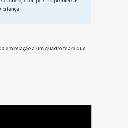
ras doenças de pele ou problemas
 criança.
ida em relação a um quadro febril que