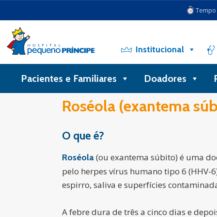
Tempo d
Institucional
Pacientes e Familiares
Doadores
Roséola (exantema súb
O que é
?
(ou exantema súbito) é uma doen
Roséola
pelo herpes vírus humano tipo 6 (HHV-6) 
espirro, saliva e superfícies contaminada
A febre dura de três a cinco dias e de