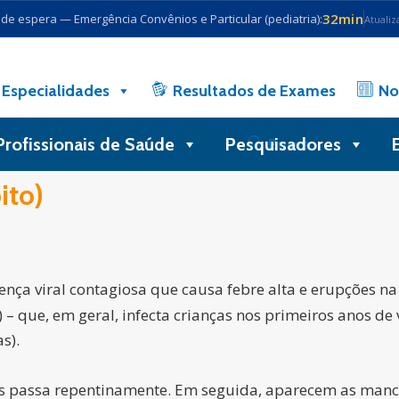
32min
e espera — Emergência Convênios e Particular (pediatria):
Atualiz
Especialidades
Resultados de Exames
No
Profissionais de Saúde
Pesquisadores
Busca
ito)
ça viral contagiosa que causa febre alta e erupções na
– que, em geral, infecta crianças nos primeiros anos de 
s).
pois passa repentinamente. Em seguida, aparecem as man