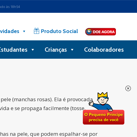
ado às 18h54
vidades
Produto Social
Estudantes
Crianças
Colaboradores
 pele (manchas rosas). Ela é provocada
vida e se propaga facilmente (tosse,
chas na pele, que podem espalhar-se por