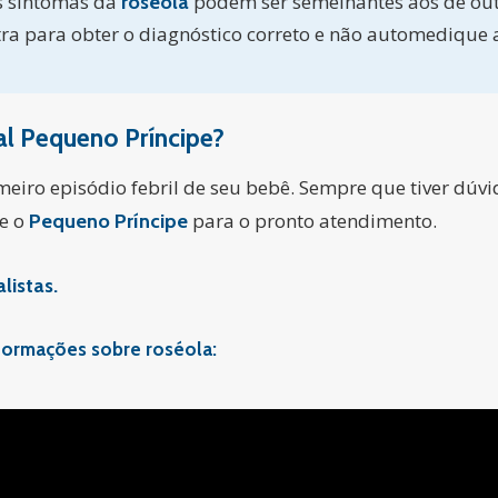
s sintomas da
podem ser semelhantes aos de out
roséola
a para obter o diagnóstico correto e não automedique a
al Pequeno Prí
ncipe?
meiro episódio febril de seu bebê. Sempre que tiver dúv
re o
para o pronto atendimento.
Pequeno Príncipe
listas.
informações sobre roséola: