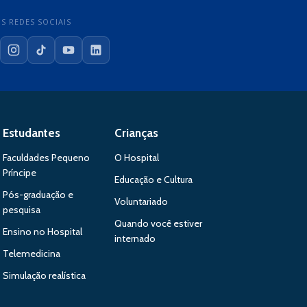
S REDES SOCIAIS
cebook
Instagram
TikTok
YouTube
LinkedIn
Estudantes
Crianças
Faculdades Pequeno
O Hospital
Príncipe
Educação e Cultura
Pós-graduação e
Voluntariado
pesquisa
Quando você estiver
Ensino no Hospital
internado
Telemedicina
Simulação realística