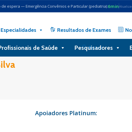
6min
de espera — Emergência Convênios e Particular (pediatria):
Atualiz
Especialidades
Resultados de Exames
No
Profissionais de Saúde
Pesquisadores
Busca
ilva
Apoiadores Platinum: