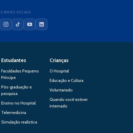
S REDES SOCIAIS
cebook
Instagram
TikTok
YouTube
LinkedIn
Estudantes
Crianças
Faculdades Pequeno
O Hospital
Príncipe
Educação e Cultura
Pós-graduação e
Voluntariado
pesquisa
Quando você estiver
Ensino no Hospital
internado
Telemedicina
Simulação realística