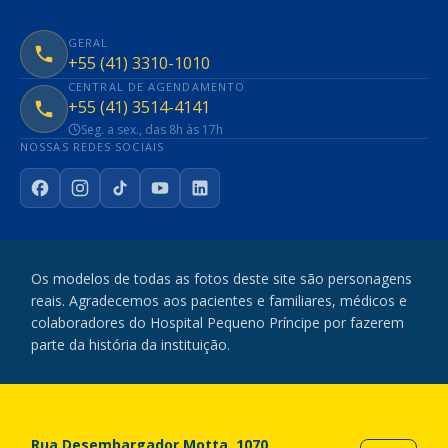
GERAL
+55 (41) 3310-1010
CENTRAL DE AGENDAMENTO
+55 (41) 3514-4141
Seg. a sex., das 8h às 17h
NOSSAS REDES SOCIAIS
Facebook
Instagram
TikTok
YouTube
LinkedIn
Os modelos de todas as fotos deste site são personagens
reais. Agradecemos aos pacientes e familiares, médicos e
colaboradores do Hospital Pequeno Príncipe por fazerem
parte da história da instituição.
Rua Desembargador Motta, 1070