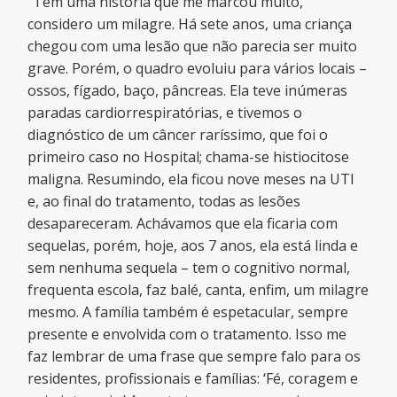
“Tem uma história que me marcou muito,
considero um milagre. Há sete anos, uma criança
chegou com uma lesão que não parecia ser muito
grave. Porém, o quadro evoluiu para vários locais –
ossos, fígado, baço, pâncreas. Ela teve inúmeras
paradas cardiorrespiratórias, e tivemos o
diagnóstico de um câncer raríssimo, que foi o
primeiro caso no Hospital; chama-se histiocitose
maligna. Resumindo, ela ficou nove meses na UTI
e, ao final do tratamento, todas as lesões
desapareceram. Achávamos que ela ficaria com
sequelas, porém, hoje, aos 7 anos, ela está linda e
sem nenhuma sequela – tem o cognitivo normal,
frequenta escola, faz balé, canta, enfim, um milagre
mesmo. A família também é espetacular, sempre
presente e envolvida com o tratamento. Isso me
faz lembrar de uma frase que sempre falo para os
residentes, profissionais e famílias: ‘Fé, coragem e