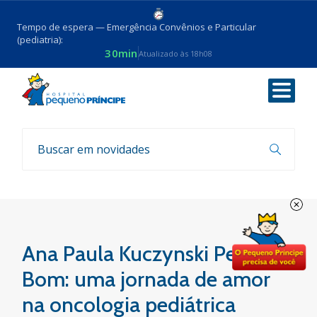
Tempo de espera — Emergência Convênios e Particular
(pediatria):
30min
Atualizado às 18h08
Voltar
Sua história, nossa história
Ana Paula Kuczynski Pedro
Bom: uma jornada de amor
na oncologia pediátrica