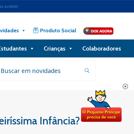
ado às 09h33
vidades
Produto Social
Estudantes
Crianças
Colaboradores
iríssima Infância?