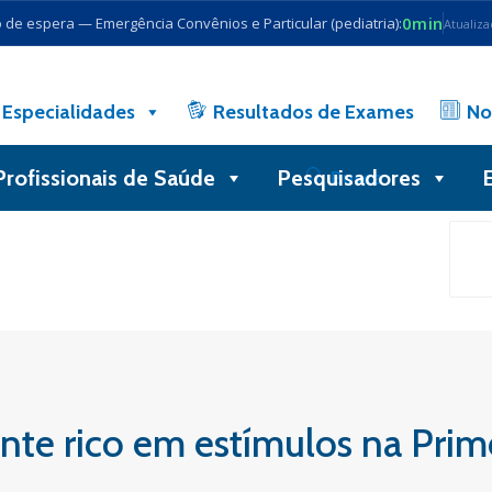
0min
de espera — Emergência Convênios e Particular (pediatria):
Atualiz
Especialidades
Resultados de Exames
No
Profissionais de Saúde
Pesquisadores
Busca
te rico em estímulos na Prime