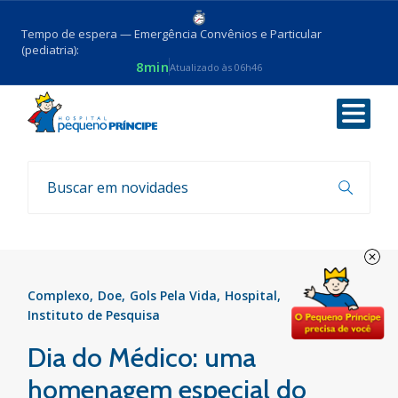
Tempo de espera — Emergência Convênios e Particular
(pediatria):
8min
Atualizado às 06h46
Voltar
Notícias
Complexo
Doe
Gols Pela Vida
Hospital
Instituto de Pesquisa
Dia do Médico: uma
homenagem especial do