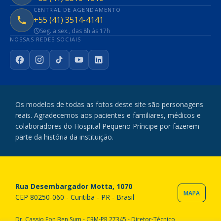
CENTRAL DE AGENDAMENTO
+55 (41) 3514-4141
Seg. a sex., das 8h às 17h
NOSSAS REDES SOCIAIS
Facebook
Instagram
TikTok
YouTube
LinkedIn
Os modelos de todas as fotos deste site são personagens
reais. Agradecemos aos pacientes e familiares, médicos e
colaboradores do Hospital Pequeno Príncipe por fazerem
parte da história da instituição.
Rua Desembargador Motta, 1070
MAPA
CEP 80250-060 - Curitiba - PR - Brasil
Dr. Cassio Fon Ben Sum - CRM-PR 27345 - Diretor-Técnico