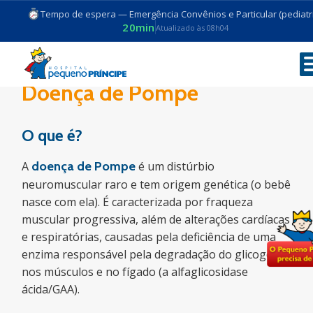
Tempo de espera — Emergência Convênios e Particular (pediatri
20min
Atualizado às 08h04
Doença de Pompe
O que é?
A
doença de Pompe
é um distúrbio
neuromuscular raro e tem origem genética (o bebê
nasce com ela). É caracterizada por fraqueza
muscular progressiva, além de alterações cardíacas
e respiratórias, causadas pela deficiência de uma
enzima responsável pela degradação do glicogênio
nos músculos e no fígado (a alfaglicosidase
ácida/GAA).